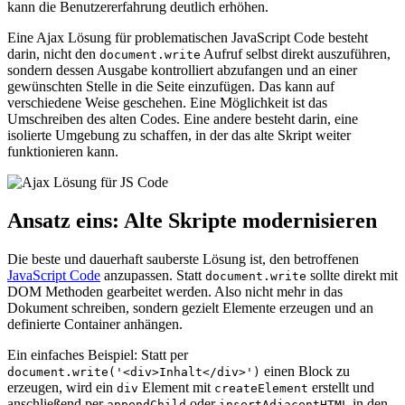
kann die Benutzererfahrung deutlich erhöhen.
Eine Ajax Lösung für problematischen JavaScript Code besteht
darin, nicht den
Aufruf selbst direkt auszuführen,
document.write
sondern dessen Ausgabe kontrolliert abzufangen und an einer
gewünschten Stelle in die Seite einzufügen. Das kann auf
verschiedene Weise geschehen. Eine Möglichkeit ist das
Umschreiben des alten Codes. Eine andere besteht darin, eine
isolierte Umgebung zu schaffen, in der das alte Skript weiter
funktionieren kann.
Ansatz eins: Alte Skripte modernisieren
Die beste und dauerhaft sauberste Lösung ist, den betroffenen
JavaScript Code
anzupassen. Statt
sollte direkt mit
document.write
DOM Methoden gearbeitet werden. Also nicht mehr in das
Dokument schreiben, sondern gezielt Elemente erzeugen und an
definierte Container anhängen.
Ein einfaches Beispiel: Statt per
einen Block zu
document.write('<div>Inhalt</div>')
erzeugen, wird ein
Element mit
erstellt und
div
createElement
anschließend per
oder
in den
appendChild
insertAdjacentHTML