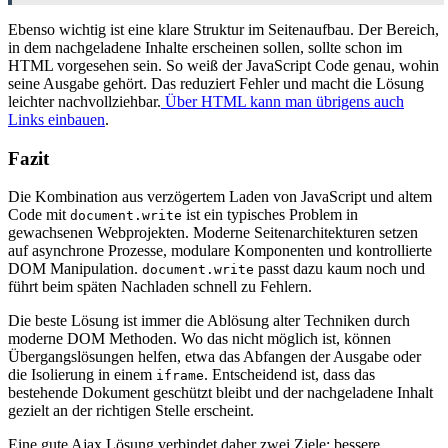
Ebenso wichtig ist eine klare Struktur im Seitenaufbau. Der Bereich,
in dem nachgeladene Inhalte erscheinen sollen, sollte schon im
HTML vorgesehen sein. So weiß der JavaScript Code genau, wohin
seine Ausgabe gehört. Das reduziert Fehler und macht die Lösung
leichter nachvollziehbar.
Über HTML kann man übrigens auch
Links einbauen
.
Fazit
Die Kombination aus verzögertem Laden von JavaScript und altem
Code mit
ist ein typisches Problem in
document.write
gewachsenen Webprojekten. Moderne Seitenarchitekturen setzen
auf asynchrone Prozesse, modulare Komponenten und kontrollierte
DOM Manipulation.
passt dazu kaum noch und
document.write
führt beim späten Nachladen schnell zu Fehlern.
Die beste Lösung ist immer die Ablösung alter Techniken durch
moderne DOM Methoden. Wo das nicht möglich ist, können
Übergangslösungen helfen, etwa das Abfangen der Ausgabe oder
die Isolierung in einem
. Entscheidend ist, dass das
iframe
bestehende Dokument geschützt bleibt und der nachgeladene Inhalt
gezielt an der richtigen Stelle erscheint.
Eine gute Ajax Lösung verbindet daher zwei Ziele: bessere