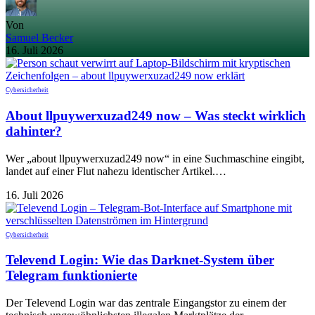
Von
Samuel Becker
16. Juli 2026
Cybersicherheit
About llpuywerxuzad249 now – Was steckt wirklich
dahinter?
Wer „about llpuywerxuzad249 now“ in eine Suchmaschine eingibt,
landet auf einer Flut nahezu identischer Artikel.…
16. Juli 2026
Cybersicherheit
Televend Login: Wie das Darknet-System über
Telegram funktionierte
Der Televend Login war das zentrale Eingangstor zu einem der