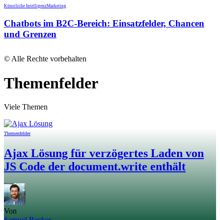
Künstliche Intelligenz
Marketing
Chatbots im B2C-Bereich: Einsatzfelder, Chancen
und Grenzen
© Alle Rechte vorbehalten
Themenfelder
Viele Themen
Themenfelder
Ajax Lösung für verzögertes Laden von
JS Code der document.write enthält
Von
Samuel Becker