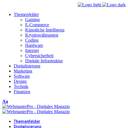
Themenfelder
Gaming
E-Commerce
Künstliche Intelligenz
Kryptowährungen
Coding
Hardware
Internet
Cybersicherheit
Digitale Infrastruktur
Digitalisierung
Marketing
Software
Design
Technik
Finanzen
Font
Aa
Resizer
Themenfelder
Digitalisierung