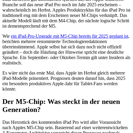
Branche soll das neue iPad Pro noch im Jahr 2025 erscheinen –
wahrscheinlich im Herbst. Apples Produktzyklus für das iPad Pro ist
traditionell eng mit dem Erscheinen neuer M-Chips verknüpft. Das
aktuelle Modell läuft mit dem M4-Chip, der nächste logische Schritt
ist dementsprechend der M5.
Wie
ein iPad-Pro-Upgrade mit M5-Chip bereits für 2025 geplant ist
,
berichten mehrere renommierte Technologieredaktionen
übereinstimmend. Apple selbst hat sich dazu noch nicht offiziell
geäußert – doch die Häufung der Hinweise spricht eine deutliche
Sprache. Ein September- oder Oktober-Termin gilt unter Insidern als
realistisch.
Es wäre nicht das erste Mal, dass Apple im Herbst gleich mehrere
iPad-Modelle präsentiert. Prognosen deuten darauf hin, dass 2025
ein besonders produktives Apple-Jahr für Tablet-Fans werden
könnte.
Der M5-Chip: Was steckt in der neuen
Generation?
Das Herzstück des kommenden iPad Pro wird aller Voraussicht
nach Apples M5-Chip sein. Basierend auf einer weiterentwickelten
3-Nanometer-Architektur verspricht dieser Prozessor nochmals