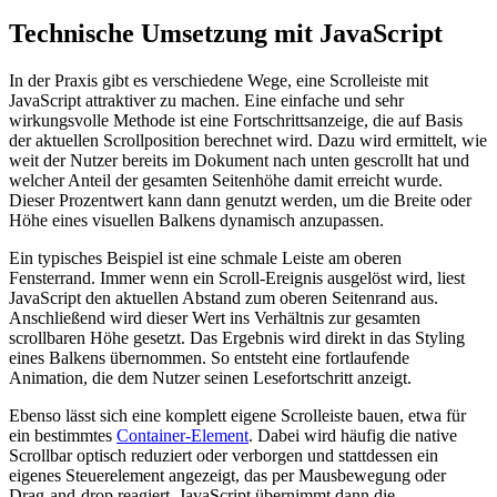
Technische Umsetzung mit JavaScript
In der Praxis gibt es verschiedene Wege, eine Scrolleiste mit
JavaScript attraktiver zu machen. Eine einfache und sehr
wirkungsvolle Methode ist eine Fortschrittsanzeige, die auf Basis
der aktuellen Scrollposition berechnet wird. Dazu wird ermittelt, wie
weit der Nutzer bereits im Dokument nach unten gescrollt hat und
welcher Anteil der gesamten Seitenhöhe damit erreicht wurde.
Dieser Prozentwert kann dann genutzt werden, um die Breite oder
Höhe eines visuellen Balkens dynamisch anzupassen.
Ein typisches Beispiel ist eine schmale Leiste am oberen
Fensterrand. Immer wenn ein Scroll-Ereignis ausgelöst wird, liest
JavaScript den aktuellen Abstand zum oberen Seitenrand aus.
Anschließend wird dieser Wert ins Verhältnis zur gesamten
scrollbaren Höhe gesetzt. Das Ergebnis wird direkt in das Styling
eines Balkens übernommen. So entsteht eine fortlaufende
Animation, die dem Nutzer seinen Lesefortschritt anzeigt.
Ebenso lässt sich eine komplett eigene Scrolleiste bauen, etwa für
ein bestimmtes
Container-Element
. Dabei wird häufig die native
Scrollbar optisch reduziert oder verborgen und stattdessen ein
eigenes Steuerelement angezeigt, das per Mausbewegung oder
Drag-and-drop reagiert. JavaScript übernimmt dann die