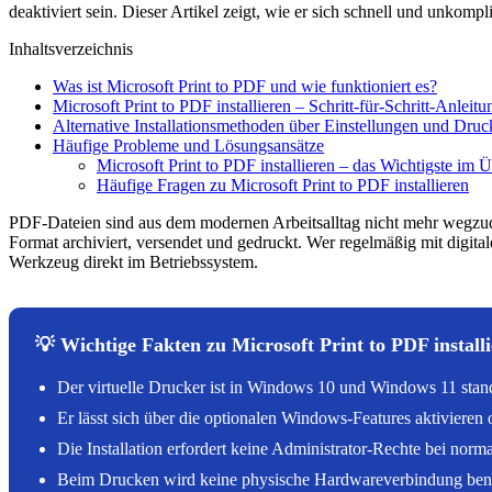
deaktiviert sein. Dieser Artikel zeigt, wie er sich schnell und unkompli
Inhaltsverzeichnis
Was ist Microsoft Print to PDF und wie funktioniert es?
Microsoft Print to PDF installieren – Schritt-für-Schritt-Anleitu
Alternative Installationsmethoden über Einstellungen und Dru
Häufige Probleme und Lösungsansätze
Microsoft Print to PDF installieren – das Wichtigste im 
Häufige Fragen zu Microsoft Print to PDF installieren
PDF-Dateien sind aus dem modernen Arbeitsalltag nicht mehr wegzu
Format archiviert, versendet und gedruckt. Wer regelmäßig mit digita
Werkzeug direkt im Betriebssystem.
💡 Wichtige Fakten zu Microsoft Print to PDF install
Der virtuelle Drucker ist in Windows 10 und Windows 11 stand
Er lässt sich über die optionalen Windows-Features aktivieren 
Die Installation erfordert keine Administrator-Rechte bei norm
Beim Drucken wird keine physische Hardwareverbindung benötig