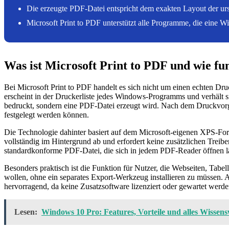
Die erzeugte PDF-Datei entspricht dem exakten Layout der u
Microsoft Print to PDF unterstützt alle Programme, die eine 
Was ist Microsoft Print to PDF und wie fun
Bei Microsoft Print to PDF handelt es sich nicht um einen echten Dru
erscheint in der Druckerliste jedes Windows-Programms und verhält s
bedruckt, sondern eine PDF-Datei erzeugt wird. Nach dem Druckvorga
festgelegt werden können.
Die Technologie dahinter basiert auf dem Microsoft-eigenen XPS-For
vollständig im Hintergrund ab und erfordert keine zusätzlichen Trei
standardkonforme PDF-Datei, die sich in jedem PDF-Reader öffnen lä
Besonders praktisch ist die Funktion für Nutzer, die Webseiten, Tab
wollen, ohne ein separates Export-Werkzeug installieren zu müssen
hervorragend, da keine Zusatzsoftware lizenziert oder gewartet werd
Lesen:
Windows 10 Pro: Features, Vorteile und alles Wissens