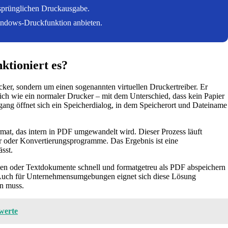
rsprünglichen Druckausgabe.
Windows-Druckfunktion anbieten.
ktioniert es?
cker, sondern um einen sogenannten virtuellen Druckertreiber. Er
ich wie ein normaler Drucker – mit dem Unterschied, dass kein Papier
ng öffnet sich ein Speicherdialog, in dem Speicherort und Dateiname
mat, das intern in PDF umgewandelt wird. Dieser Prozess läuft
ber oder Konvertierungsprogramme. Das Ergebnis ist eine
sst.
ellen oder Textdokumente schnell und formatgetreu als PDF abspeichern
. Auch für Unternehmensumgebungen eignet sich diese Lösung
en muss.
werte